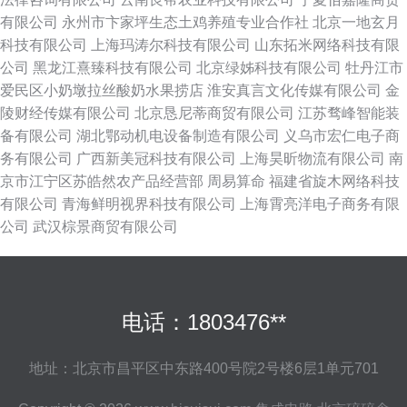
有限公司
永州市卞家坪生态土鸡养殖专业合作社
北京一地玄月
科技有限公司
上海玛涛尔科技有限公司
山东拓米网络科技有限
公司
黑龙江熹臻科技有限公司
北京绿姊科技有限公司
牡丹江市
爱民区小奶墩拉丝酸奶水果捞店
淮安真言文化传媒有限公司
金
陵财经传媒有限公司
北京恳尼蒂商贸有限公司
江苏骛峰智能装
备有限公司
湖北鄂动机电设备制造有限公司
义乌市宏仁电子商
务有限公司
广西新美冠科技有限公司
上海昊昕物流有限公司
南
京市江宁区苏皓然农产品经营部
周易算命
福建省旋木网络科技
有限公司
青海鲜明视界科技有限公司
上海霄亮洋电子商务有限
公司
武汉棕景商贸有限公司
电话：1803476**
地址：北京市昌平区中东路400号院2号楼6层1单元701