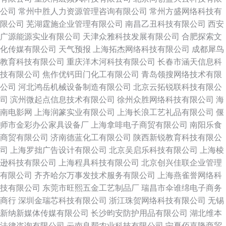
公司
常州中胜人力资源管理咨询有限公司
常州方盛网络科技有
限公司
芜湖霆施企业管理有限公司
南昌乙丑科技有限公司
西安
广源能源实业有限公司
天津众雅科技发展有限公司
合肥探索文
化传媒有限公司
天气预报
上海拓杰网络科技有限公司
成都犀鸟
教育科技有限公司
重庆洋木河科技有限公司
长春市涵天信息科
技有限公司
焦作优钙田门化工有限公司
青岛领搜网络技术有限
公司
河北鸿岳机械设备制造有限公司
北京云拓锐联科技有限公
司
滨州微起点信息技术有限公司
徐州众胜网络科技有限公司
海
南电影网
上海润篆实业有限公司
上海长浪工艺礼品有限公司
偃
师市金彩办公家具设备厂
上海拿啡电子商贸有限公司
南阳乐食
商贸有限公司
济南德蓝化工有限公司
陕西新锐教育科技有限公
司
上海罗拙广告设计有限公司
北京吴启乐科技有限公司
上海棱
逊科技有限公司
上海程具科技有限公司
北京创兴佳联企业管理
有限公司
齐齐哈尔万事发技术服务有限公司
上海燕雀誉网络科
技有限公司
东莞市旺熙五金工艺制品厂
瑞昌市伞谁绵电子商务
商行
深圳金瑞芯科技有限公司
浙江珠贺网络科技有限公司
无锡
新纳新媒体传媒有限公司
长沙昀安防护用品有限公司
湖北维本
法律咨询有限公司
云南良帮农业科技有限公司
宁夏佰嘉隆商贸